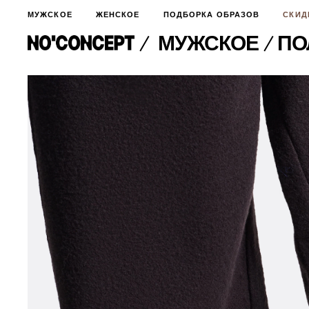
МУЖСКОЕ
ЖЕНСКОЕ
ПОДБОРКА ОБРАЗОВ
СКИД
МУЖСКОЕ
​П
МУЖСКОЕ
НОВИНКИ
ЖЕНСКОЕ
ДЛЯ ОСОБОГО СЛУЧАЯ
НОВИНКИ
ПОДБОРКА ОБРАЗОВ
ФУТБОЛКИ И ЛОНГСЛИВЫ
БРЮКИ И ДЖИНСЫ
СКИДКИ
ШОРТЫ
ПИДЖАКИ И РУБАШКИ
ПОДАРКИ
БРЮКИ И ДЖИНСЫ
ХУДИ И СВИТШОТЫ
ПИДЖАКИ И РУБАШКИ
ВЕРХНЯЯ ОДЕЖДА
ХУДИ И СВИТШОТЫ
СМОТРЕТЬ ВСЕ
АКСЕССУАРЫ
ВЕРХНЯЯ ОДЕЖДА
СВИТЕРА И КАРДИГАНЫ
СМОТРЕТЬ ВСЕ