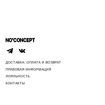
СВИТЕРА И КАРДИГАНЫ
ПО СТОИМОСТИ
СМОТРЕТЬ ВСЕ
ДОСТАВКА, ОПЛАТА И ВОЗВРАТ
ПРАВОВАЯ ИНФОРМАЦИЯ
ЛОЯЛЬНОСТЬ
КОНТАКТЫ
ОПЛАТА И ВОЗВРАТ
ПРАВОВАЯ ИНФОРМАЦИЯ
КОНТАКТЫ