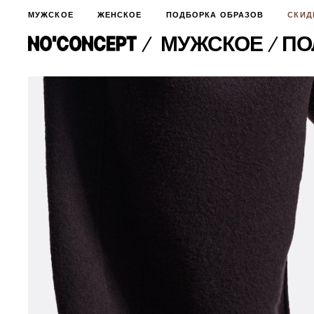
МУЖСКОЕ
ЖЕНСКОЕ
ПОДБОРКА ОБРАЗОВ
СКИД
МУЖСКОЕ
​П
МУЖСКОЕ
НОВИНКИ
ЖЕНСКОЕ
ДЛЯ ОСОБОГО СЛУЧАЯ
НОВИНКИ
ПОДБОРКА ОБРАЗОВ
ФУТБОЛКИ И ЛОНГСЛИВЫ
БРЮКИ И ДЖИНСЫ
СКИДКИ
ШОРТЫ
ПИДЖАКИ И РУБАШКИ
ПОДАРКИ
БРЮКИ И ДЖИНСЫ
ХУДИ И СВИТШОТЫ
ПИДЖАКИ И РУБАШКИ
ВЕРХНЯЯ ОДЕЖДА
ХУДИ И СВИТШОТЫ
СМОТРЕТЬ ВСЕ
АКСЕССУАРЫ
ВЕРХНЯЯ ОДЕЖДА
СВИТЕРА И КАРДИГАНЫ
СМОТРЕТЬ ВСЕ