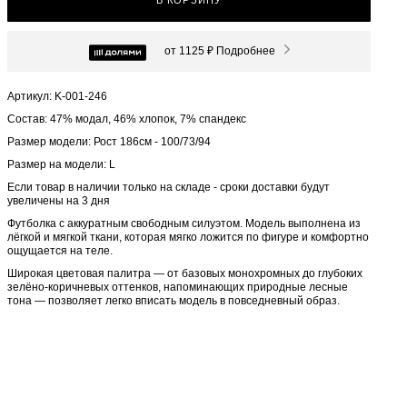
В КОРЗИНУ
от 1125 ₽
Подробнее
Артикул: K-001-246
Состав: 47% модал, 46% хлопок, 7% спандекс
Размер модели: Рост 186см - 100/73/94
Размер на модели: L
Если товар в наличии только на складе - сроки доставки будут
увеличены на 3 дня
Футболка с аккуратным свободным силуэтом. Модель выполнена из
лёгкой и мягкой ткани, которая мягко ложится по фигуре и комфортно
ощущается на теле.
Широкая цветовая палитра — от базовых монохромных до глубоких
зелёно-коричневых оттенков, напоминающих природные лесные
тона — позволяет легко вписать модель в повседневный образ.