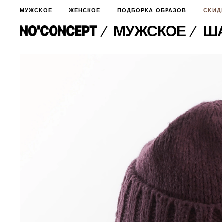
МУЖСКОЕ
ЖЕНСКОЕ
ПОДБОРКА ОБРАЗОВ
СКИД
МУЖСКОЕ
ША
МУЖСКОЕ
НОВИНКИ
ЖЕНСКОЕ
ДЛЯ ОСОБОГО СЛУЧАЯ
НОВИНКИ
ПОДБОРКА ОБРАЗОВ
ФУТБОЛКИ И ЛОНГСЛИВЫ
БРЮКИ И ДЖИНСЫ
СКИДКИ
ШОРТЫ
ПИДЖАКИ И РУБАШКИ
ПОДАРКИ
БРЮКИ И ДЖИНСЫ
ХУДИ И СВИТШОТЫ
ПИДЖАКИ И РУБАШКИ
ВЕРХНЯЯ ОДЕЖДА
ХУДИ И СВИТШОТЫ
СМОТРЕТЬ ВСЕ
АКСЕССУАРЫ
ВЕРХНЯЯ ОДЕЖДА
СВИТЕРА И КАРДИГАНЫ
СМОТРЕТЬ ВСЕ