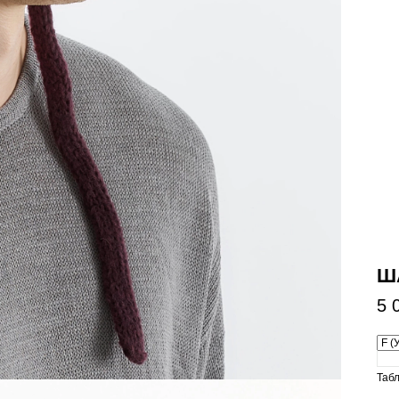
Ш
5 
Таб