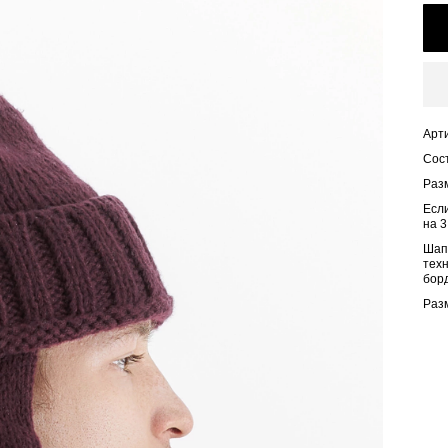
Арти
Сос
Раз
Если
на 3
Шап
тех
борд
Разм