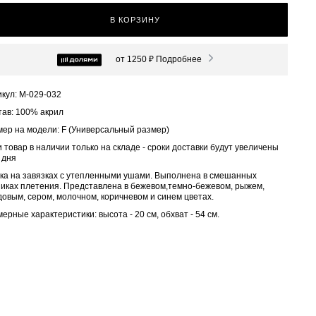
В КОРЗИНУ
от 1250 ₽
Подробнее
кул: М-029-032
тав: 100% акрил
мер на модели: F (Универсальный размер)
 товар в наличии только на складе - сроки доставки будут увеличены
 дня
ка на завязках с утепленными ушами. Выполнена в смешанных
никах плетения. Представлена в бежевом,темно-бежевом, рыжем,
овым, сером, молочном, коричневом и синем цветах.
ерные характеристики: высота - 20 см, обхват - 54 см.