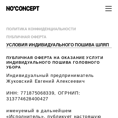
МУЖСКОЕ
ПОЛИТИКА КОНФИДЕНЦИАЛЬНОСТИ
ПУБЛИЧНАЯ ОФЕРТА
НОВИНКИ
ЖЕНСКОЕ
УСЛОВИЯ ИНДИВИДУАЛЬНОГО ПОШИВА ШЛЯП
ДЛЯ ОСОБОГО СЛУЧАЯ
НОВИНКИ
ПОДБОРКА ОБРАЗОВ
ФУТБОЛКИ И ЛОНГСЛИВЫ
ПУБЛИЧНАЯ ОФЕРТА НА ОКАЗАНИЕ УСЛУГИ
БРЮКИ И ДЖИНСЫ
ИНДИВИДУАЛЬНОГО ПОШИВА ГОЛОВНОГО
СКИДКИ
ШОРТЫ
УБОРА
ПИДЖАКИ И РУБАШКИ
ПОДАРКИ
Индивидуальный предприниматель
БРЮКИ И ДЖИНСЫ
ХУДИ И СВИТШОТЫ
Жуковский Евгений Алексеевич
ПИДЖАКИ И РУБАШКИ
ВЕРХНЯЯ ОДЕЖДА
ИНН: 771875068339, ОГРНИП:
ХУДИ И СВИТШОТЫ
СМОТРЕТЬ ВСЕ
313774628400427
АКСЕССУАРЫ
именуемый в дальнейшем
ВЕРХНЯЯ ОДЕЖДА
«Исполнитель», публикует настоящую