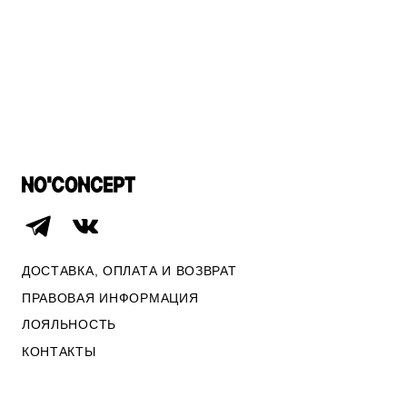
F
СВИТЕРА И КАРДИГАНЫ
ПО СТОИМОСТИ
СМОТРЕТЬ ВСЕ
ДОСТАВКА, ОПЛАТА И ВОЗВРАТ
ПРАВОВАЯ ИНФОРМАЦИЯ
ЛОЯЛЬНОСТЬ
ОПЛАТА И ВОЗВРАТ
КОНТАКТЫ
ПРАВОВАЯ ИНФОРМАЦИЯ
КОНТАКТЫ