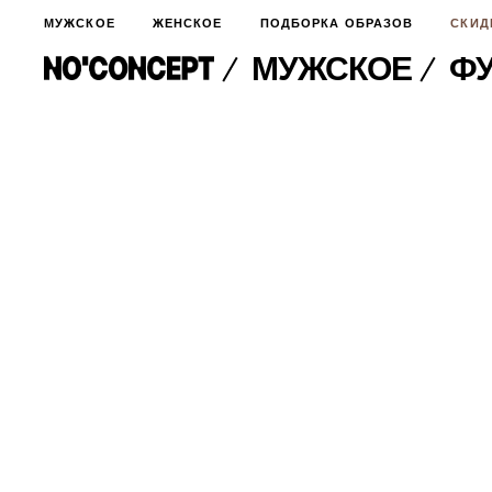
МУЖСКОЕ
ЖЕНСКОЕ
ПОДБОРКА ОБРАЗОВ
СКИД
МУЖСКОЕ
ФУ
МУЖСКОЕ
НОВИНКИ
ЖЕНСКОЕ
ДЛЯ ОСОБОГО СЛУЧАЯ
НОВИНКИ
ПОДБОРКА ОБРАЗОВ
ФУТБОЛКИ И ЛОНГСЛИВЫ
БРЮКИ И ДЖИНСЫ
СКИДКИ
ШОРТЫ
ПИДЖАКИ И РУБАШКИ
ПОДАРКИ
БРЮКИ И ДЖИНСЫ
ХУДИ И СВИТШОТЫ
ПИДЖАКИ И РУБАШКИ
ВЕРХНЯЯ ОДЕЖДА
ХУДИ И СВИТШОТЫ
СМОТРЕТЬ ВСЕ
АКСЕССУАРЫ
ВЕРХНЯЯ ОДЕЖДА
СВИТЕРА И КАРДИГАНЫ
СМОТРЕТЬ ВСЕ