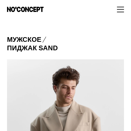
МУЖСКОЕ
МУЖСКОЕ
НОВИНКИ
ЖЕНСКОЕ
​ПИДЖАК SAND
ДЛЯ ОСОБОГО СЛУЧАЯ
НОВИНКИ
ПОДБОРКА ОБРАЗОВ
ФУТБОЛКИ И ЛОНГСЛИВЫ
БРЮКИ И ДЖИНСЫ
СКИДКИ
ШОРТЫ
ПИДЖАКИ И РУБАШКИ
ПОДАРКИ
БРЮКИ И ДЖИНСЫ
ХУДИ И СВИТШОТЫ
ПИДЖАКИ И РУБАШКИ
ВЕРХНЯЯ ОДЕЖДА
ХУДИ И СВИТШОТЫ
СМОТРЕТЬ ВСЕ
АКСЕССУАРЫ
ВЕРХНЯЯ ОДЕЖДА