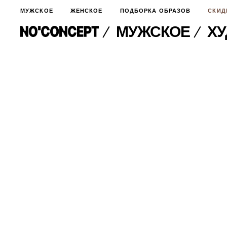
МУЖСКОЕ
ЖЕНСКОЕ
ПОДБОРКА ОБРАЗОВ
СКИД
МУЖСКОЕ
ХУ
МУЖСКОЕ
НОВИНКИ
ЖЕНСКОЕ
ДЛЯ ОСОБОГО СЛУЧАЯ
НОВИНКИ
ПОДБОРКА ОБРАЗОВ
ФУТБОЛКИ И ЛОНГСЛИВЫ
БРЮКИ И ДЖИНСЫ
СКИДКИ
ШОРТЫ
ПИДЖАКИ И РУБАШКИ
ПОДАРКИ
БРЮКИ И ДЖИНСЫ
ХУДИ И СВИТШОТЫ
ПИДЖАКИ И РУБАШКИ
ВЕРХНЯЯ ОДЕЖДА
ХУДИ И СВИТШОТЫ
СМОТРЕТЬ ВСЕ
АКСЕССУАРЫ
ВЕРХНЯЯ ОДЕЖДА
СВИТЕРА И КАРДИГАНЫ
СМОТРЕТЬ ВСЕ