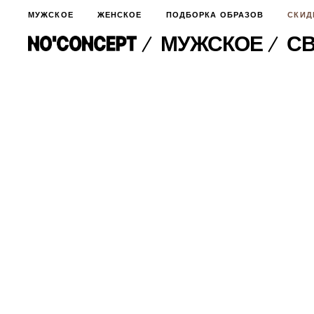
МУЖСКОЕ
ЖЕНСКОЕ
ПОДБОРКА ОБРАЗОВ
СКИД
МУЖСКОЕ
СВ
МУЖСКОЕ
НОВИНКИ
ЖЕНСКОЕ
ДЛЯ ОСОБОГО СЛУЧАЯ
НОВИНКИ
ПОДБОРКА ОБРАЗОВ
ФУТБОЛКИ И ЛОНГСЛИВЫ
БРЮКИ И ДЖИНСЫ
СКИДКИ
ШОРТЫ
ПИДЖАКИ И РУБАШКИ
ПОДАРКИ
БРЮКИ И ДЖИНСЫ
ХУДИ И СВИТШОТЫ
ПИДЖАКИ И РУБАШКИ
ВЕРХНЯЯ ОДЕЖДА
ХУДИ И СВИТШОТЫ
СМОТРЕТЬ ВСЕ
АКСЕССУАРЫ
ВЕРХНЯЯ ОДЕЖДА
СВИТЕРА И КАРДИГАНЫ
СМОТРЕТЬ ВСЕ