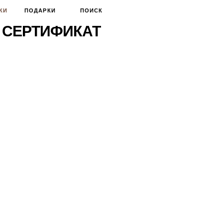
КИ
ПОДАРКИ
ПОИСК
 СЕРТИФИКАТ
ПО ЦВЕТУ
ЖИЛЕТЫ
ЧЕРНЫЙ
ТРЕНЧИ
БЕЛЫЙ
ХУДИ
СЕРЫЙ
КАРДИГАНЫ
БЕЖЕВЫЙ
ХАКИ
СИНИЙ
ЦВЕТНОЙ