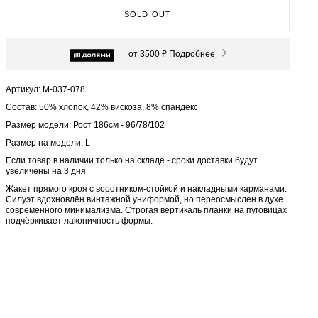
SOLD OUT
от 3500 ₽
Подробнее
Артикул: М-037-078
Состав: 50% хлопок, 42% вискоза, 8% спандекс
Размер модели: Рост 186см - 96/78/102
Размер на модели: L
Если товар в наличии только на складе - сроки доставки будут
увеличены на 3 дня
Жакет прямого кроя с воротником-стойкой и накладными карманами.
Силуэт вдохновлён винтажной униформой, но переосмыслен в духе
современного минимализма. Строгая вертикаль планки на пуговицах
подчёркивает лаконичность формы.