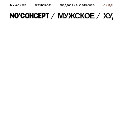
МУЖСКОЕ
ЖЕНСКОЕ
ПОДБОРКА ОБРАЗОВ
СКИД
МУЖСКОЕ
ХУ
МУЖСКОЕ
НОВИНКИ
ЖЕНСКОЕ
ДЛЯ ОСОБОГО СЛУЧАЯ
НОВИНКИ
ПОДБОРКА ОБРАЗОВ
ФУТБОЛКИ И ЛОНГСЛИВЫ
БРЮКИ И ДЖИНСЫ
СКИДКИ
ШОРТЫ
ПИДЖАКИ И РУБАШКИ
ПОДАРКИ
БРЮКИ И ДЖИНСЫ
ХУДИ И СВИТШОТЫ
ПИДЖАКИ И РУБАШКИ
ВЕРХНЯЯ ОДЕЖДА
ХУДИ И СВИТШОТЫ
СМОТРЕТЬ ВСЕ
АКСЕССУАРЫ
ВЕРХНЯЯ ОДЕЖДА
СВИТЕРА И КАРДИГАНЫ
СМОТРЕТЬ ВСЕ