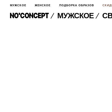
МУЖСКОЕ
ЖЕНСКОЕ
ПОДБОРКА ОБРАЗОВ
СКИД
МУЖСКОЕ
СВ
МУЖСКОЕ
НОВИНКИ
ЖЕНСКОЕ
ДЛЯ ОСОБОГО СЛУЧАЯ
НОВИНКИ
ПОДБОРКА ОБРАЗОВ
ФУТБОЛКИ И ЛОНГСЛИВЫ
БРЮКИ И ДЖИНСЫ
СКИДКИ
ШОРТЫ
ПИДЖАКИ И РУБАШКИ
ПОДАРКИ
БРЮКИ И ДЖИНСЫ
ХУДИ И СВИТШОТЫ
ПИДЖАКИ И РУБАШКИ
ВЕРХНЯЯ ОДЕЖДА
ХУДИ И СВИТШОТЫ
СМОТРЕТЬ ВСЕ
АКСЕССУАРЫ
ВЕРХНЯЯ ОДЕЖДА
СВИТЕРА И КАРДИГАНЫ
СМОТРЕТЬ ВСЕ