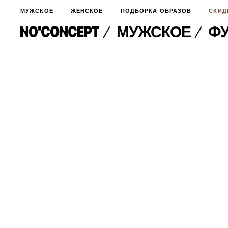
МУЖСКОЕ
ЖЕНСКОЕ
ПОДБОРКА ОБРАЗОВ
СКИД
МУЖСКОЕ
Ф
МУЖСКОЕ
НОВИНКИ
ЖЕНСКОЕ
ДЛЯ ОСОБОГО СЛУЧАЯ
НОВИНКИ
ПОДБОРКА ОБРАЗОВ
ФУТБОЛКИ И ЛОНГСЛИВЫ
БРЮКИ И ДЖИНСЫ
СКИДКИ
ШОРТЫ
ПИДЖАКИ И РУБАШКИ
ПОДАРКИ
БРЮКИ И ДЖИНСЫ
ХУДИ И СВИТШОТЫ
ПИДЖАКИ И РУБАШКИ
ВЕРХНЯЯ ОДЕЖДА
ХУДИ И СВИТШОТЫ
СМОТРЕТЬ ВСЕ
АКСЕССУАРЫ
ВЕРХНЯЯ ОДЕЖДА
СВИТЕРА И КАРДИГАНЫ
СМОТРЕТЬ ВСЕ