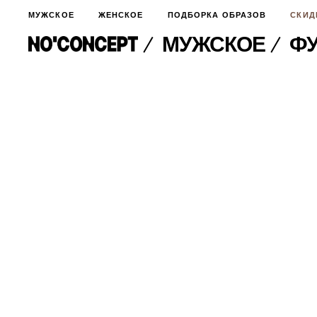
МУЖСКОЕ
ЖЕНСКОЕ
ПОДБОРКА ОБРАЗОВ
СКИД
МУЖСКОЕ
ФУ
МУЖСКОЕ
НОВИНКИ
ЖЕНСКОЕ
ДЛЯ ОСОБОГО СЛУЧАЯ
НОВИНКИ
ПОДБОРКА ОБРАЗОВ
ФУТБОЛКИ И ЛОНГСЛИВЫ
БРЮКИ И ДЖИНСЫ
СКИДКИ
ШОРТЫ
ПИДЖАКИ И РУБАШКИ
ПОДАРКИ
БРЮКИ И ДЖИНСЫ
ХУДИ И СВИТШОТЫ
ПИДЖАКИ И РУБАШКИ
ВЕРХНЯЯ ОДЕЖДА
ХУДИ И СВИТШОТЫ
СМОТРЕТЬ ВСЕ
АКСЕССУАРЫ
ВЕРХНЯЯ ОДЕЖДА
СВИТЕРА И КАРДИГАНЫ
СМОТРЕТЬ ВСЕ