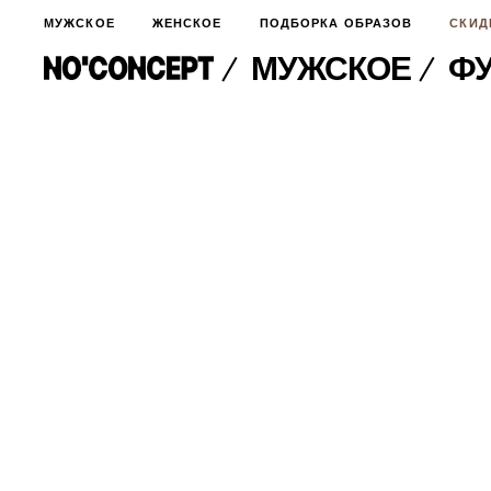
МУЖСКОЕ
ЖЕНСКОЕ
ПОДБОРКА ОБРАЗОВ
СКИД
МУЖСКОЕ
ФУ
МУЖСКОЕ
НОВИНКИ
ЖЕНСКОЕ
ДЛЯ ОСОБОГО СЛУЧАЯ
НОВИНКИ
ПОДБОРКА ОБРАЗОВ
ФУТБОЛКИ И ЛОНГСЛИВЫ
БРЮКИ И ДЖИНСЫ
СКИДКИ
ШОРТЫ
ПИДЖАКИ И РУБАШКИ
ПОДАРКИ
БРЮКИ И ДЖИНСЫ
ХУДИ И СВИТШОТЫ
ПИДЖАКИ И РУБАШКИ
ВЕРХНЯЯ ОДЕЖДА
ХУДИ И СВИТШОТЫ
СМОТРЕТЬ ВСЕ
АКСЕССУАРЫ
ВЕРХНЯЯ ОДЕЖДА
СВИТЕРА И КАРДИГАНЫ
СМОТРЕТЬ ВСЕ