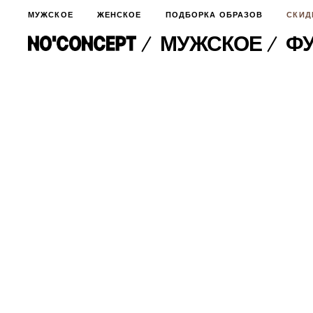
МУЖСКОЕ
ЖЕНСКОЕ
ПОДБОРКА ОБРАЗОВ
СКИД
МУЖСКОЕ
ФУ
МУЖСКОЕ
НОВИНКИ
ЖЕНСКОЕ
ДЛЯ ОСОБОГО СЛУЧАЯ
НОВИНКИ
ПОДБОРКА ОБРАЗОВ
ФУТБОЛКИ И ЛОНГСЛИВЫ
БРЮКИ И ДЖИНСЫ
СКИДКИ
ШОРТЫ
ПИДЖАКИ И РУБАШКИ
ПОДАРКИ
БРЮКИ И ДЖИНСЫ
ХУДИ И СВИТШОТЫ
ПИДЖАКИ И РУБАШКИ
ВЕРХНЯЯ ОДЕЖДА
ХУДИ И СВИТШОТЫ
СМОТРЕТЬ ВСЕ
АКСЕССУАРЫ
ВЕРХНЯЯ ОДЕЖДА
СВИТЕРА И КАРДИГАНЫ
СМОТРЕТЬ ВСЕ