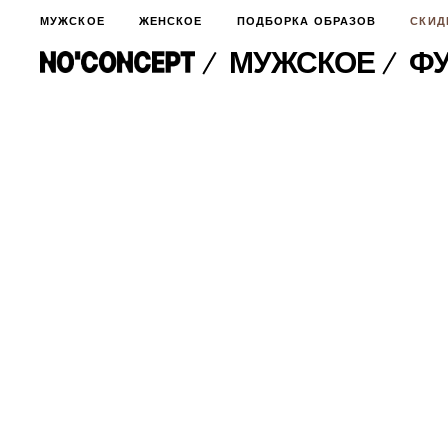
МУЖСКОЕ
ЖЕНСКОЕ
ПОДБОРКА ОБРАЗОВ
СКИД
МУЖСКОЕ
ФУ
МУЖСКОЕ
НОВИНКИ
ЖЕНСКОЕ
ДЛЯ ОСОБОГО СЛУЧАЯ
НОВИНКИ
ПОДБОРКА ОБРАЗОВ
ФУТБОЛКИ И ЛОНГСЛИВЫ
БРЮКИ И ДЖИНСЫ
СКИДКИ
ШОРТЫ
ПИДЖАКИ И РУБАШКИ
ПОДАРКИ
БРЮКИ И ДЖИНСЫ
ХУДИ И СВИТШОТЫ
ПИДЖАКИ И РУБАШКИ
ВЕРХНЯЯ ОДЕЖДА
ХУДИ И СВИТШОТЫ
СМОТРЕТЬ ВСЕ
АКСЕССУАРЫ
ВЕРХНЯЯ ОДЕЖДА
СВИТЕРА И КАРДИГАНЫ
СМОТРЕТЬ ВСЕ