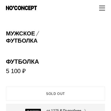
МУЖСКОЕ
МУЖСКОЕ
НОВИНКИ
ЖЕНСКОЕ
ФУТБОЛКА
ДЛЯ ОСОБОГО СЛУЧАЯ
НОВИНКИ
ПОДБОРКА ОБРАЗОВ
ФУТБОЛКИ И ЛОНГСЛИВЫ
БРЮКИ И ДЖИНСЫ
ФУТБОЛКА
СКИДКИ
ШОРТЫ
ПИДЖАКИ И РУБАШКИ
ПОДАРКИ
5 100 ₽
БРЮКИ И ДЖИНСЫ
ХУДИ И СВИТШОТЫ
ПИДЖАКИ И РУБАШКИ
ВЕРХНЯЯ ОДЕЖДА
ХУДИ И СВИТШОТЫ
СМОТРЕТЬ ВСЕ
SOLD OUT
АКСЕССУАРЫ
ВЕРХНЯЯ ОДЕЖДА
от 1275 ₽
Подробнее