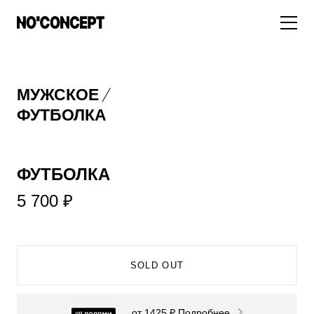
МУЖСКОЕ
МУЖСКОЕ
НОВИНКИ
ЖЕНСКОЕ
ФУТБОЛКА
ДЛЯ ОСОБОГО СЛУЧАЯ
НОВИНКИ
ПОДБОРКА ОБРАЗОВ
ФУТБОЛКИ И ЛОНГСЛИВЫ
БРЮКИ И ДЖИНСЫ
ФУТБОЛКА
СКИДКИ
ШОРТЫ
ПИДЖАКИ И РУБАШКИ
ПОДАРКИ
5 700 ₽
БРЮКИ И ДЖИНСЫ
ХУДИ И СВИТШОТЫ
ПИДЖАКИ И РУБАШКИ
ВЕРХНЯЯ ОДЕЖДА
ХУДИ И СВИТШОТЫ
СМОТРЕТЬ ВСЕ
SOLD OUT
АКСЕССУАРЫ
ВЕРХНЯЯ ОДЕЖДА
от 1425 ₽
Подробнее