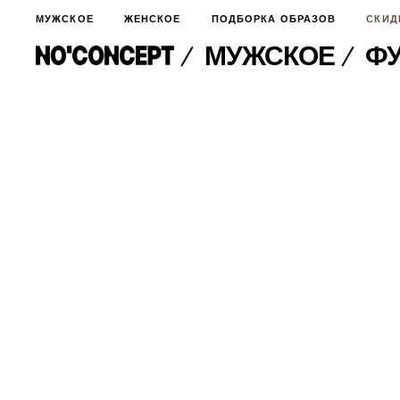
МУЖСКОЕ
ЖЕНСКОЕ
ПОДБОРКА ОБРАЗОВ
СКИД
МУЖСКОЕ
ФУ
МУЖСКОЕ
НОВИНКИ
ЖЕНСКОЕ
ДЛЯ ОСОБОГО СЛУЧАЯ
НОВИНКИ
ПОДБОРКА ОБРАЗОВ
ФУТБОЛКИ И ЛОНГСЛИВЫ
БРЮКИ И ДЖИНСЫ
СКИДКИ
ШОРТЫ
ПИДЖАКИ И РУБАШКИ
ПОДАРКИ
БРЮКИ И ДЖИНСЫ
ХУДИ И СВИТШОТЫ
ПИДЖАКИ И РУБАШКИ
ВЕРХНЯЯ ОДЕЖДА
ХУДИ И СВИТШОТЫ
СМОТРЕТЬ ВСЕ
АКСЕССУАРЫ
ВЕРХНЯЯ ОДЕЖДА
СВИТЕРА И КАРДИГАНЫ
СМОТРЕТЬ ВСЕ