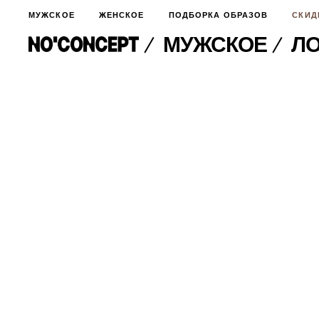
МУЖСКОЕ
ЖЕНСКОЕ
ПОДБОРКА ОБРАЗОВ
СКИД
МУЖСКОЕ
ЛО
МУЖСКОЕ
НОВИНКИ
ЖЕНСКОЕ
ДЛЯ ОСОБОГО СЛУЧАЯ
НОВИНКИ
ПОДБОРКА ОБРАЗОВ
ФУТБОЛКИ И ЛОНГСЛИВЫ
БРЮКИ И ДЖИНСЫ
СКИДКИ
ШОРТЫ
ПИДЖАКИ И РУБАШКИ
ПОДАРКИ
БРЮКИ И ДЖИНСЫ
ХУДИ И СВИТШОТЫ
ПИДЖАКИ И РУБАШКИ
ВЕРХНЯЯ ОДЕЖДА
ХУДИ И СВИТШОТЫ
СМОТРЕТЬ ВСЕ
АКСЕССУАРЫ
ВЕРХНЯЯ ОДЕЖДА
СВИТЕРА И КАРДИГАНЫ
СМОТРЕТЬ ВСЕ