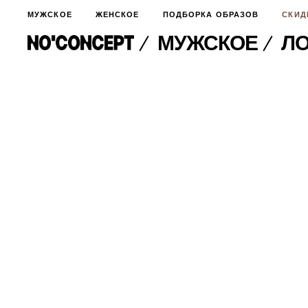
МУЖСКОЕ
ЖЕНСКОЕ
ПОДБОРКА ОБРАЗОВ
СКИД
МУЖСКОЕ
ЛО
МУЖСКОЕ
НОВИНКИ
ЖЕНСКОЕ
ДЛЯ ОСОБОГО СЛУЧАЯ
НОВИНКИ
ПОДБОРКА ОБРАЗОВ
ФУТБОЛКИ И ЛОНГСЛИВЫ
БРЮКИ И ДЖИНСЫ
СКИДКИ
ШОРТЫ
ПИДЖАКИ И РУБАШКИ
ПОДАРКИ
БРЮКИ И ДЖИНСЫ
ХУДИ И СВИТШОТЫ
ПИДЖАКИ И РУБАШКИ
ВЕРХНЯЯ ОДЕЖДА
ХУДИ И СВИТШОТЫ
СМОТРЕТЬ ВСЕ
АКСЕССУАРЫ
ВЕРХНЯЯ ОДЕЖДА
СВИТЕРА И КАРДИГАНЫ
СМОТРЕТЬ ВСЕ