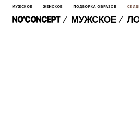
МУЖСКОЕ
ЖЕНСКОЕ
ПОДБОРКА ОБРАЗОВ
СКИД
МУЖСКОЕ
ЛО
МУЖСКОЕ
НОВИНКИ
ЖЕНСКОЕ
ДЛЯ ОСОБОГО СЛУЧАЯ
НОВИНКИ
ПОДБОРКА ОБРАЗОВ
ФУТБОЛКИ И ЛОНГСЛИВЫ
БРЮКИ И ДЖИНСЫ
СКИДКИ
ШОРТЫ
ПИДЖАКИ И РУБАШКИ
ПОДАРКИ
БРЮКИ И ДЖИНСЫ
ХУДИ И СВИТШОТЫ
ПИДЖАКИ И РУБАШКИ
ВЕРХНЯЯ ОДЕЖДА
ХУДИ И СВИТШОТЫ
СМОТРЕТЬ ВСЕ
АКСЕССУАРЫ
ВЕРХНЯЯ ОДЕЖДА
СВИТЕРА И КАРДИГАНЫ
СМОТРЕТЬ ВСЕ