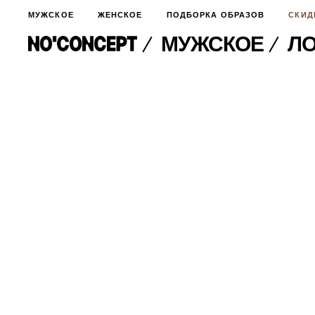
МУЖСКОЕ
ЖЕНСКОЕ
ПОДБОРКА ОБРАЗОВ
СКИД
МУЖСКОЕ
ЛО
МУЖСКОЕ
НОВИНКИ
ЖЕНСКОЕ
ДЛЯ ОСОБОГО СЛУЧАЯ
НОВИНКИ
ПОДБОРКА ОБРАЗОВ
ФУТБОЛКИ И ЛОНГСЛИВЫ
БРЮКИ И ДЖИНСЫ
СКИДКИ
ШОРТЫ
ПИДЖАКИ И РУБАШКИ
ПОДАРКИ
БРЮКИ И ДЖИНСЫ
ХУДИ И СВИТШОТЫ
ПИДЖАКИ И РУБАШКИ
ВЕРХНЯЯ ОДЕЖДА
ХУДИ И СВИТШОТЫ
СМОТРЕТЬ ВСЕ
АКСЕССУАРЫ
ВЕРХНЯЯ ОДЕЖДА
СВИТЕРА И КАРДИГАНЫ
СМОТРЕТЬ ВСЕ