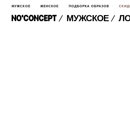
МУЖСКОЕ
ЖЕНСКОЕ
ПОДБОРКА ОБРАЗОВ
СКИД
МУЖСКОЕ
Л
МУЖСКОЕ
НОВИНКИ
ЖЕНСКОЕ
ДЛЯ ОСОБОГО СЛУЧАЯ
НОВИНКИ
ПОДБОРКА ОБРАЗОВ
ФУТБОЛКИ И ЛОНГСЛИВЫ
БРЮКИ И ДЖИНСЫ
СКИДКИ
ШОРТЫ
ПИДЖАКИ И РУБАШКИ
ПОДАРКИ
БРЮКИ И ДЖИНСЫ
ХУДИ И СВИТШОТЫ
ПИДЖАКИ И РУБАШКИ
ВЕРХНЯЯ ОДЕЖДА
ХУДИ И СВИТШОТЫ
СМОТРЕТЬ ВСЕ
АКСЕССУАРЫ
ВЕРХНЯЯ ОДЕЖДА
СВИТЕРА И КАРДИГАНЫ
СМОТРЕТЬ ВСЕ