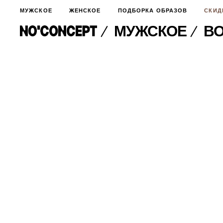
МУЖСКОЕ
ЖЕНСКОЕ
ПОДБОРКА ОБРАЗОВ
СКИД
МУЖСКОЕ
ВО
МУЖСКОЕ
НОВИНКИ
ЖЕНСКОЕ
ДЛЯ ОСОБОГО СЛУЧАЯ
НОВИНКИ
ПОДБОРКА ОБРАЗОВ
ФУТБОЛКИ И ЛОНГСЛИВЫ
БРЮКИ И ДЖИНСЫ
СКИДКИ
ШОРТЫ
ПИДЖАКИ И РУБАШКИ
ПОДАРКИ
БРЮКИ И ДЖИНСЫ
ХУДИ И СВИТШОТЫ
ПИДЖАКИ И РУБАШКИ
ВЕРХНЯЯ ОДЕЖДА
ХУДИ И СВИТШОТЫ
СМОТРЕТЬ ВСЕ
АКСЕССУАРЫ
ВЕРХНЯЯ ОДЕЖДА
СВИТЕРА И КАРДИГАНЫ
СМОТРЕТЬ ВСЕ