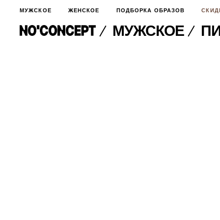
МУЖСКОЕ
ЖЕНСКОЕ
ПОДБОРКА ОБРАЗОВ
СКИД
МУЖСКОЕ
ПИ
МУЖСКОЕ
НОВИНКИ
ЖЕНСКОЕ
ДЛЯ ОСОБОГО СЛУЧАЯ
НОВИНКИ
ПОДБОРКА ОБРАЗОВ
ФУТБОЛКИ И ЛОНГСЛИВЫ
БРЮКИ И ДЖИНСЫ
СКИДКИ
ШОРТЫ
ПИДЖАКИ И РУБАШКИ
ПОДАРКИ
БРЮКИ И ДЖИНСЫ
ХУДИ И СВИТШОТЫ
ПИДЖАКИ И РУБАШКИ
ВЕРХНЯЯ ОДЕЖДА
ХУДИ И СВИТШОТЫ
СМОТРЕТЬ ВСЕ
АКСЕССУАРЫ
ВЕРХНЯЯ ОДЕЖДА
СВИТЕРА И КАРДИГАНЫ
СМОТРЕТЬ ВСЕ