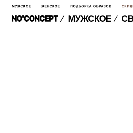
МУЖСКОЕ
ЖЕНСКОЕ
ПОДБОРКА ОБРАЗОВ
СКИД
МУЖСКОЕ
СВ
МУЖСКОЕ
НОВИНКИ
ЖЕНСКОЕ
ДЛЯ ОСОБОГО СЛУЧАЯ
НОВИНКИ
ПОДБОРКА ОБРАЗОВ
ФУТБОЛКИ И ЛОНГСЛИВЫ
БРЮКИ И ДЖИНСЫ
СКИДКИ
ШОРТЫ
ПИДЖАКИ И РУБАШКИ
ПОДАРКИ
БРЮКИ И ДЖИНСЫ
ХУДИ И СВИТШОТЫ
ПИДЖАКИ И РУБАШКИ
ВЕРХНЯЯ ОДЕЖДА
ХУДИ И СВИТШОТЫ
СМОТРЕТЬ ВСЕ
АКСЕССУАРЫ
ВЕРХНЯЯ ОДЕЖДА
СВИТЕРА И КАРДИГАНЫ
СМОТРЕТЬ ВСЕ