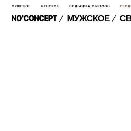
МУЖСКОЕ
ЖЕНСКОЕ
ПОДБОРКА ОБРАЗОВ
СКИД
МУЖСКОЕ
С
МУЖСКОЕ
НОВИНКИ
ЖЕНСКОЕ
ДЛЯ ОСОБОГО СЛУЧАЯ
НОВИНКИ
ПОДБОРКА ОБРАЗОВ
ФУТБОЛКИ И ЛОНГСЛИВЫ
БРЮКИ И ДЖИНСЫ
СКИДКИ
ШОРТЫ
ПИДЖАКИ И РУБАШКИ
ПОДАРКИ
БРЮКИ И ДЖИНСЫ
ХУДИ И СВИТШОТЫ
ПИДЖАКИ И РУБАШКИ
ВЕРХНЯЯ ОДЕЖДА
ХУДИ И СВИТШОТЫ
СМОТРЕТЬ ВСЕ
АКСЕССУАРЫ
ВЕРХНЯЯ ОДЕЖДА
СВИТЕРА И КАРДИГАНЫ
СМОТРЕТЬ ВСЕ