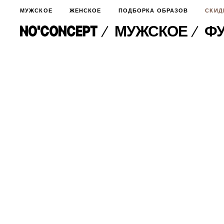
МУЖСКОЕ
ЖЕНСКОЕ
ПОДБОРКА ОБРАЗОВ
СКИД
МУЖСКОЕ
ФУ
МУЖСКОЕ
НОВИНКИ
ЖЕНСКОЕ
ДЛЯ ОСОБОГО СЛУЧАЯ
НОВИНКИ
ПОДБОРКА ОБРАЗОВ
ФУТБОЛКИ И ЛОНГСЛИВЫ
БРЮКИ И ДЖИНСЫ
СКИДКИ
ШОРТЫ
ПИДЖАКИ И РУБАШКИ
ПОДАРКИ
БРЮКИ И ДЖИНСЫ
ХУДИ И СВИТШОТЫ
ПИДЖАКИ И РУБАШКИ
ВЕРХНЯЯ ОДЕЖДА
ХУДИ И СВИТШОТЫ
СМОТРЕТЬ ВСЕ
АКСЕССУАРЫ
ВЕРХНЯЯ ОДЕЖДА
СВИТЕРА И КАРДИГАНЫ
СМОТРЕТЬ ВСЕ