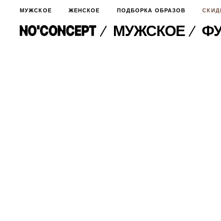
МУЖСКОЕ
ЖЕНСКОЕ
ПОДБОРКА ОБРАЗОВ
СКИД
МУЖСКОЕ
ФУ
МУЖСКОЕ
НОВИНКИ
ЖЕНСКОЕ
ДЛЯ ОСОБОГО СЛУЧАЯ
НОВИНКИ
ПОДБОРКА ОБРАЗОВ
ФУТБОЛКИ И ЛОНГСЛИВЫ
БРЮКИ И ДЖИНСЫ
СКИДКИ
ШОРТЫ
ПИДЖАКИ И РУБАШКИ
ПОДАРКИ
БРЮКИ И ДЖИНСЫ
ХУДИ И СВИТШОТЫ
ПИДЖАКИ И РУБАШКИ
ВЕРХНЯЯ ОДЕЖДА
ХУДИ И СВИТШОТЫ
СМОТРЕТЬ ВСЕ
АКСЕССУАРЫ
ВЕРХНЯЯ ОДЕЖДА
СВИТЕРА И КАРДИГАНЫ
СМОТРЕТЬ ВСЕ