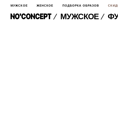
МУЖСКОЕ
ЖЕНСКОЕ
ПОДБОРКА ОБРАЗОВ
СКИД
МУЖСКОЕ
ФУ
МУЖСКОЕ
НОВИНКИ
ЖЕНСКОЕ
ДЛЯ ОСОБОГО СЛУЧАЯ
НОВИНКИ
ПОДБОРКА ОБРАЗОВ
ФУТБОЛКИ И ЛОНГСЛИВЫ
БРЮКИ И ДЖИНСЫ
СКИДКИ
ШОРТЫ
ПИДЖАКИ И РУБАШКИ
ПОДАРКИ
БРЮКИ И ДЖИНСЫ
ХУДИ И СВИТШОТЫ
ПИДЖАКИ И РУБАШКИ
ВЕРХНЯЯ ОДЕЖДА
ХУДИ И СВИТШОТЫ
СМОТРЕТЬ ВСЕ
АКСЕССУАРЫ
ВЕРХНЯЯ ОДЕЖДА
СВИТЕРА И КАРДИГАНЫ
СМОТРЕТЬ ВСЕ