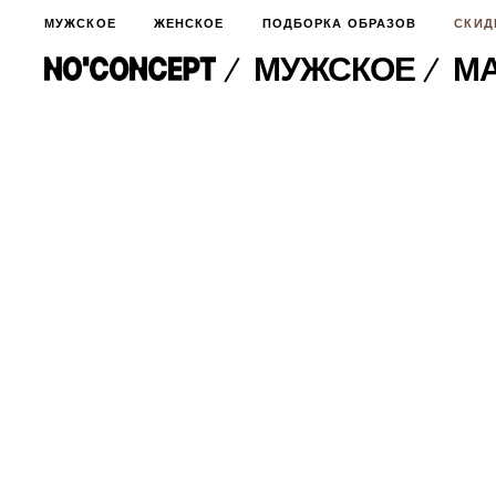
МУЖСКОЕ
ЖЕНСКОЕ
ПОДБОРКА ОБРАЗОВ
СКИД
МУЖСКОЕ
МА
МУЖСКОЕ
НОВИНКИ
ЖЕНСКОЕ
ДЛЯ ОСОБОГО СЛУЧАЯ
НОВИНКИ
ПОДБОРКА ОБРАЗОВ
ФУТБОЛКИ И ЛОНГСЛИВЫ
БРЮКИ И ДЖИНСЫ
СКИДКИ
ШОРТЫ
ПИДЖАКИ И РУБАШКИ
ПОДАРКИ
БРЮКИ И ДЖИНСЫ
ХУДИ И СВИТШОТЫ
ПИДЖАКИ И РУБАШКИ
ВЕРХНЯЯ ОДЕЖДА
ХУДИ И СВИТШОТЫ
СМОТРЕТЬ ВСЕ
АКСЕССУАРЫ
ВЕРХНЯЯ ОДЕЖДА
СВИТЕРА И КАРДИГАНЫ
СМОТРЕТЬ ВСЕ