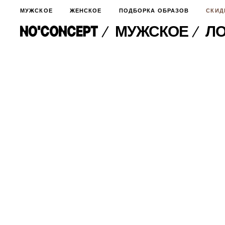
МУЖСКОЕ
ЖЕНСКОЕ
ПОДБОРКА ОБРАЗОВ
СКИД
МУЖСКОЕ
Л
МУЖСКОЕ
НОВИНКИ
ЖЕНСКОЕ
ДЛЯ ОСОБОГО СЛУЧАЯ
НОВИНКИ
ПОДБОРКА ОБРАЗОВ
ФУТБОЛКИ И ЛОНГСЛИВЫ
БРЮКИ И ДЖИНСЫ
СКИДКИ
ШОРТЫ
ПИДЖАКИ И РУБАШКИ
ПОДАРКИ
БРЮКИ И ДЖИНСЫ
ХУДИ И СВИТШОТЫ
ПИДЖАКИ И РУБАШКИ
ВЕРХНЯЯ ОДЕЖДА
ХУДИ И СВИТШОТЫ
СМОТРЕТЬ ВСЕ
АКСЕССУАРЫ
ВЕРХНЯЯ ОДЕЖДА
СВИТЕРА И КАРДИГАНЫ
СМОТРЕТЬ ВСЕ