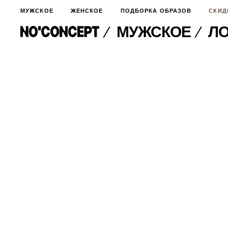
МУЖСКОЕ
ЖЕНСКОЕ
ПОДБОРКА ОБРАЗОВ
СКИД
МУЖСКОЕ
Л
МУЖСКОЕ
НОВИНКИ
ЖЕНСКОЕ
ДЛЯ ОСОБОГО СЛУЧАЯ
НОВИНКИ
ПОДБОРКА ОБРАЗОВ
ФУТБОЛКИ И ЛОНГСЛИВЫ
БРЮКИ И ДЖИНСЫ
СКИДКИ
ШОРТЫ
ПИДЖАКИ И РУБАШКИ
ПОДАРКИ
БРЮКИ И ДЖИНСЫ
ХУДИ И СВИТШОТЫ
ПИДЖАКИ И РУБАШКИ
ВЕРХНЯЯ ОДЕЖДА
ХУДИ И СВИТШОТЫ
СМОТРЕТЬ ВСЕ
АКСЕССУАРЫ
ВЕРХНЯЯ ОДЕЖДА
СВИТЕРА И КАРДИГАНЫ
СМОТРЕТЬ ВСЕ