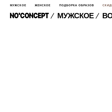
МУЖСКОЕ
ЖЕНСКОЕ
ПОДБОРКА ОБРАЗОВ
СКИД
МУЖСКОЕ
ВО
МУЖСКОЕ
НОВИНКИ
ЖЕНСКОЕ
ДЛЯ ОСОБОГО СЛУЧАЯ
НОВИНКИ
ПОДБОРКА ОБРАЗОВ
ФУТБОЛКИ И ЛОНГСЛИВЫ
БРЮКИ И ДЖИНСЫ
СКИДКИ
ШОРТЫ
ПИДЖАКИ И РУБАШКИ
ПОДАРКИ
БРЮКИ И ДЖИНСЫ
ХУДИ И СВИТШОТЫ
ПИДЖАКИ И РУБАШКИ
ВЕРХНЯЯ ОДЕЖДА
ХУДИ И СВИТШОТЫ
СМОТРЕТЬ ВСЕ
АКСЕССУАРЫ
ВЕРХНЯЯ ОДЕЖДА
СВИТЕРА И КАРДИГАНЫ
СМОТРЕТЬ ВСЕ